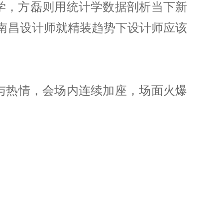
美学，方磊则用统计学数据剖析当下新
，七位南昌设计师就精装趋势下设计师应该
，会场内连续加座，场面火爆