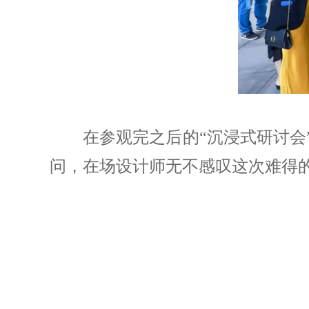
在参观完之后的“沉浸式研讨会”中
问，在场设计师无不感叹这次难得