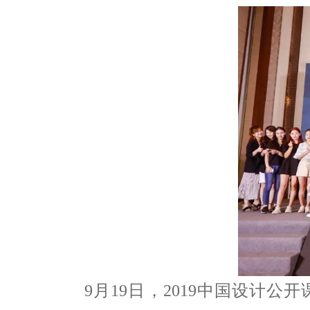
9月19日，2019中国设计