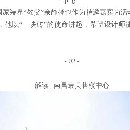
国家装界“教父”余静赣也作为特邀嘉宾为活动
，他以“一块砖”的使命讲起，希望设计
- 02 -
解读 | 南昌最美售楼中心