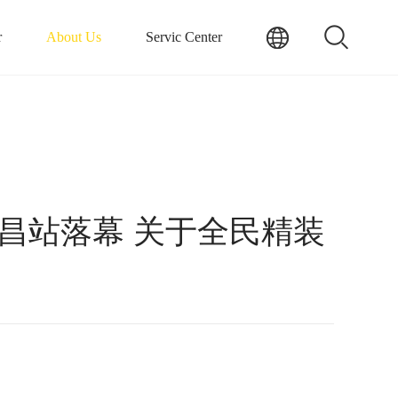
r
About Us
Servic Center
南昌站落幕 关于全民精装