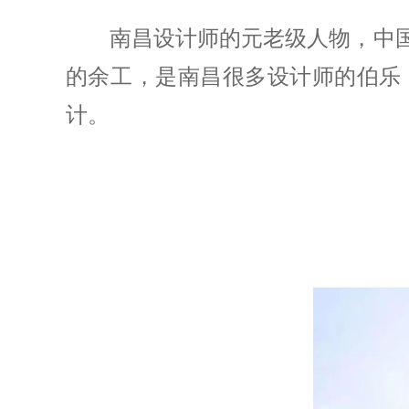
南昌设计师的元老级人物，中
的余工，是南昌很多设计师的伯乐
计。