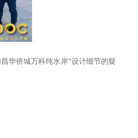
南昌华侨城万科纯水岸”设计细节的疑
。