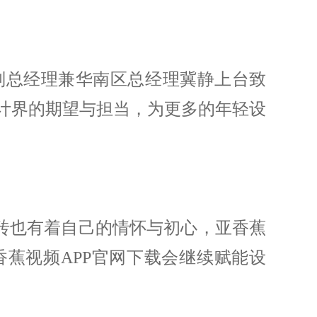
居副总经理兼华南区总经理冀静上台致
设计界的期望与担当，为更多的年轻设
。
也有着自己的情怀与初心，亚香蕉
香蕉视频APP官网下载会继续赋能设