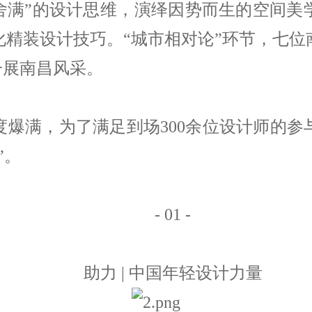
半舍满”的设计思维，演绎因势而生的空间
精装设计技巧。“城市相对论”环节
一展南昌风采。
，为了满足到场300余位设计师的参与热情
。
- 01 -
助力 | 中国年轻设计力量