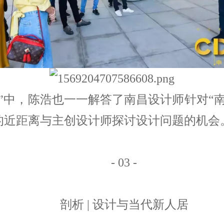
，陈浩也一一解答了南昌设计师针对“
的近距离与主创设计师探讨设计问题的机会
- 03 -
剖析 | 设计与当代新人居