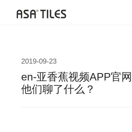
2019-09-23
en-亚香蕉视频APP
他们聊了什么？