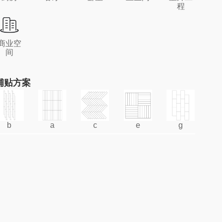
程
商业空
间
铺贴方案
b
a
c
e
g