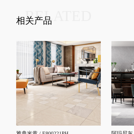
RELATED
相关产品
雅典米黄 / E800221PH
阿玛尼灰 /