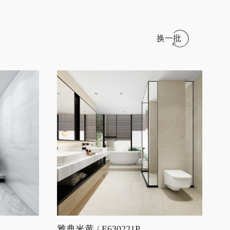
换一批
雅典米黄 / E630221P