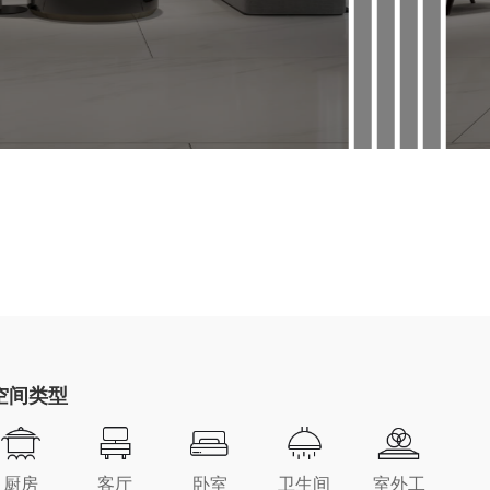
空间类型
厨房
客厅
卧室
卫生间
室外工